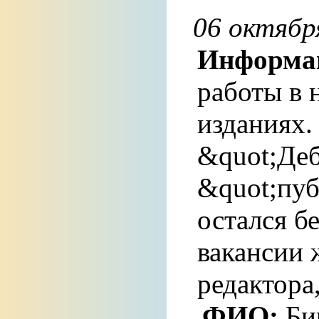
06 октября
Информа
работы в 
изданиях.
&quot;Де
&quot;пуб
остался б
вакансии 
редактора
ФИО:
Би