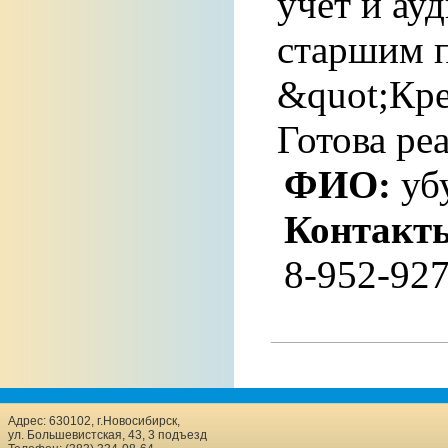
учет и ау
старшим 
&quot;Кр
Готова ре
ФИО:
уб
Контакт
8-952-927
Адрес: 630102, г.Новосибирск,
ул. Большевистская, 43, 3 подъезд