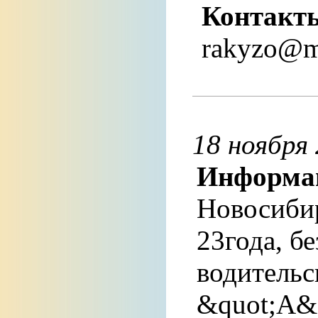
Контакт
rakyzo@ma
18 ноября 
Информа
Новосиби
23года, б
водительс
&quot;А&q