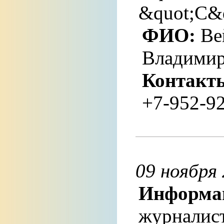
&quot;С&
ФИО:
Ве
Владими
Контакт
+7-952-9
09 ноября 
Информа
журналист