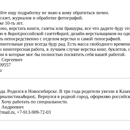
йте ищу подработку не знаю к кому обратиться лично.
газет, журналов и обработке фотографий.
 10-ть лет.
нно, верстать книги, газеты или брашуры, все что дадите буду эт
 в &quot;российской газете&quot; дизайн-верстальщиком на одно
ть непосредственно с отделом верстки и самой типографией.
нительные руки всегда буду рад. Есть масса свободного времени
 неинтересная работа, в лучшем случае верстка книг, буклетов, 
ни в которые мог бы полностью посвятить себя вашей работой.
 Сергеевич
09557
u
да. Родился в Новосибирске. В три года родители увезли в Казах
рналистика&quot;. Вернулся в родной город, оформляю российско
 Хочу работать по специальности.
в Андреевич
ail.ru, +7-913-909-72-03