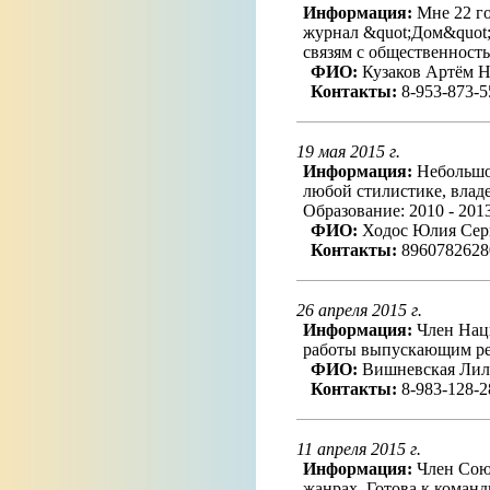
Информация:
Мне 22 го
журнал &quot;Дом&quot;
связям с общественность
ФИО:
Кузаков Артём Н
Контакты:
8-953-873-5
19 мая 2015 г.
Информация:
Небольшой
любой стилистике, влад
Образование: 2010 - 201
ФИО:
Ходос Юлия Сер
Контакты:
8960782628
26 апреля 2015 г.
Информация:
Член Наци
работы выпускающим ред
ФИО:
Вишневская Лил
Контакты:
8-983-128-2
11 апреля 2015 г.
Информация:
Член Союз
жанрах. Готова к коман