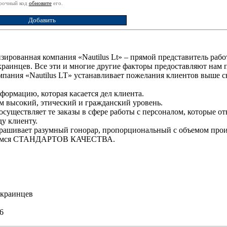
ерочный код
обновите
его.
ированная компания «Nautilus Lt» – прямой представитель работ
раинцев. Все эти и многие другие факторы предоставляют нам пр
пания «Nautilus LT» устанавливает пожелания клиентов выше св
ормацию, которая касается дел клиента.
 высокий, этический и гражданский уровень.
 осуществляет те заказы в сфере работы с персоналом, которые 
ду клиенту.
прашивает разумный гонорар, пропорциональный с объемом про
аемся СТАНДАРТОВ КАЧЕСТВА.
украинцев
6