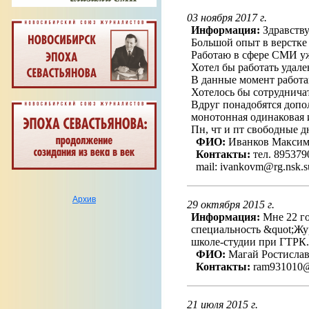
03 ноября 2017 г.
Информация:
Здравству
Большой опыт в верстке 
Работаю в сфере СМИ уже
Хотел бы работать удале
В данные момент работаю
Хотелось бы сотруднича
Вдруг понадобятся допол
монотонная одинаковая и
Пн, чт и пт свободные д
ФИО:
Иванков Максим
Контакты:
тел. 895379
mail: ivankovm@rg.nsk.s
Архив
29 октября 2015 г.
Информация:
Мне 22 го
специальность &quot;Жу
школе-студии при ГТРК.
ФИО:
Магай Ростисла
Контакты:
ram931010@m
21 июля 2015 г.