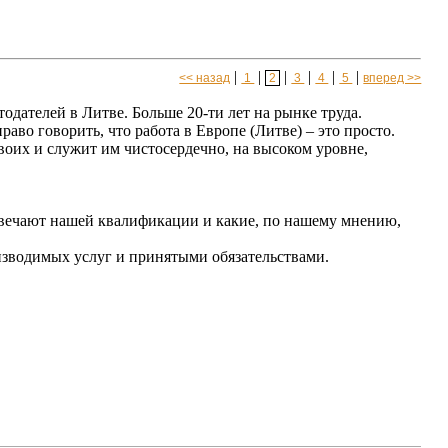
|
|
|
|
|
|
<< назад
1
2
3
4
5
вперед >>
одателей в Литве. Больше 20-ти лет на рынке труда.
аво говорить, что работа в Европе (Литве) – это просто.
оих и служит им чистосердечно, на высоком уровне,
отвечают нашей квалификации и какие, по нашему мнению,
изводимых услуг и принятыми обязательствами.