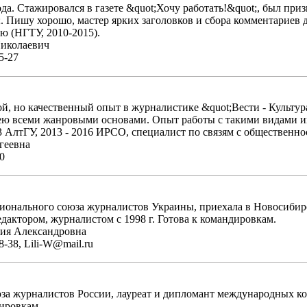
да. Стажировался в газете &quot;Хочу работать!&quot;, был при
. Пишу хорошо, мастер ярких заголовков и сбора комментариев 
ю (НГТУ, 2010-2015).
иколаевич
5-27
, но качественный опыт в журналистике &quot;Вести - Культур
ею всеми жанровыми основами. Опыт работы с такими видами инт
3 АлтГУ, 2013 - 2016 ИРСО, специалист по связям с общественно
геевна
0
онального союза журналистов Украины, приехала в Новосибир
актором, журналистом с 1998 г. Готова к командировкам.
ия Александровна
8-38, Lili-W@mail.ru
а журналистов России, лауреат и дипломант международных ко
дировкам.