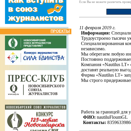
Если Вы не можете различить пров
11 февраля 2019 г.
ПРОЕКТЫ
Информация:
Специализ
Трудоустроено тысячи ук
Специализированная ком
независимо.
Мы оберегаем любую инф
Постоянно поддерживаем
Компания «Nautilus LT»
доставят реальную выго
Фирма «Nautilus LT» за
Мы строго придержив
Работа за границей для 
ФИО:
nautiluFloumGL
Контакты:
8359633986