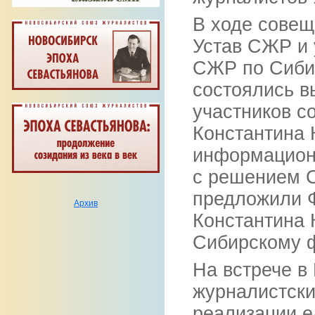
В ходе совещ
Устав СЖР и 
СЖР по Сибир
состоялись в
участников с
Константина 
информационн
с решением С
предложили Ф
Архив
Константина 
Сибирскому ф
На встрече в
журналистски
реализации е