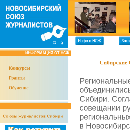
Инфо о НСЖ
Зако
ИНФОРМАЦИЯ ОТ НСЖ
Сибирские 
Конкурсы
Гранты
Региональные
Обучение
объединилис
Сибири. Согл
совещании ру
региональных
Союзы журналистов Сибири
в Новосибирс